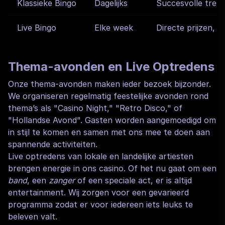
Klassieke Bingo
Dagelijks
Succesvolle trek
Live Bingo
Elke week
Directe prijzen, 
Thema-avonden en Live Optredens
Onze thema-avonden maken ieder bezoek bijzonder.
We organiseren regelmatig feestelijke avonden rond
thema’s als "Casino Night," "Retro Disco," of
"Hollandse Avond". Gasten worden aangemoedigd om
in stijl te komen en samen met ons mee te doen aan
spannende activiteiten.
Live optredens van lokale en landelijke artiesten
brengen energie in ons casino. Of het nu gaat om een
band
, een
zanger
of een speciale act, er is altijd
entertainment. Wij zorgen voor een gevarieerd
programma zodat er voor iedereen iets leuks te
beleven valt.