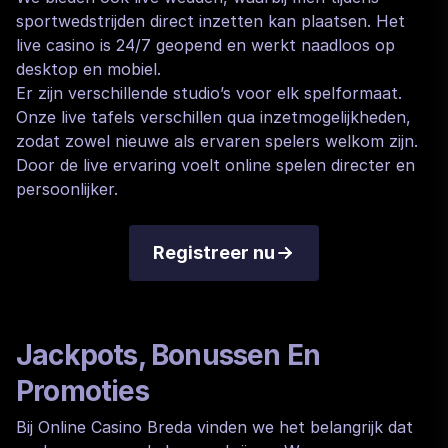
sportwedstrijden direct inzetten kan plaatsen. Het
live casino is 24/7 geopend en werkt naadloos op
desktop en mobiel.
Er zijn verschillende studio’s voor elk spelformaat.
Onze live tafels verschillen qua inzetmogelijkheden,
zodat zowel nieuwe als ervaren spelers welkom zijn.
Door de live ervaring voelt online spelen directer en
persoonlijker.
Registreer nu
Jackpots, Bonussen En
Promoties
Bij Online Casino Breda vinden we het belangrijk dat