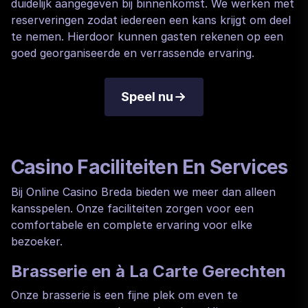
duidelijk aangegeven bij binnenkomst. We werken met
reserveringen zodat iedereen een kans krijgt om deel
te nemen. Hierdoor kunnen gasten rekenen op een
goed georganiseerde en verrassende ervaring.
Speel nu
Casino Faciliteiten En Services
Bij Online Casino Breda bieden we meer dan alleen
kansspelen. Onze faciliteiten zorgen voor een
comfortabele en complete ervaring voor elke
bezoeker.
Brasserie en à La Carte Gerechten
Onze brasserie is een fijne plek om even te