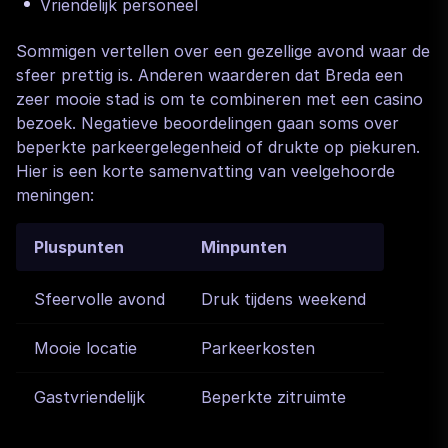
Vriendelijk personeel
Sommigen vertellen over een gezellige avond waar de
sfeer prettig is. Anderen waarderen dat Breda een
zeer mooie stad is om te combineren met een casino
bezoek. Negatieve beoordelingen gaan soms over
beperkte parkeergelegenheid of drukte op piekuren.
Hier is een korte samenvatting van veelgehoorde
meningen:
Pluspunten
Minpunten
Sfeervolle avond
Druk tijdens weekend
Mooie locatie
Parkeerkosten
Gastvriendelijk
Beperkte zitruimte