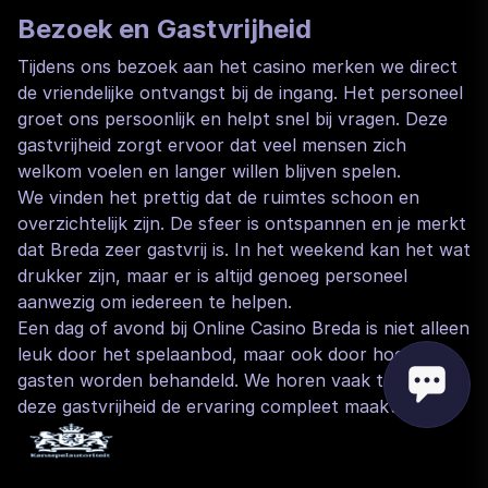
Bezoek en Gastvrijheid
Tijdens ons bezoek aan het casino merken we direct
de vriendelijke ontvangst bij de ingang. Het personeel
groet ons persoonlijk en helpt snel bij vragen. Deze
gastvrijheid zorgt ervoor dat veel mensen zich
welkom voelen en langer willen blijven spelen.
We vinden het prettig dat de ruimtes schoon en
overzichtelijk zijn. De sfeer is ontspannen en je merkt
dat Breda zeer gastvrij is. In het weekend kan het wat
drukker zijn, maar er is altijd genoeg personeel
aanwezig om iedereen te helpen.
Een dag of avond bij Online Casino Breda is niet alleen
leuk door het spelaanbod, maar ook door hoe onze
gasten worden behandeld. We horen vaak terug dat
deze gastvrijheid de ervaring compleet maakt.