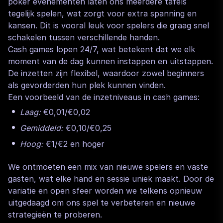
poker evenementen laten ons meerdere tafels
tegelijk spelen, wat zorgt voor extra spanning en
kansen. Dit is vooral leuk voor spelers die graag snel
schakelen tussen verschillende handen.
Cash games lopen 24/7, wat betekent dat we elk
moment van de dag kunnen instappen en uitstappen.
De inzetten zijn flexibel, waardoor zowel beginners
als gevorderden hun plek kunnen vinden.
Een voorbeeld van de inzetniveaus in cash games:
Laag:
€0,01/€0,02
Gemiddeld:
€0,10/€0,25
Hoog:
€1/€2 en hoger
We ontmoeten een mix van nieuwe spelers en vaste
gasten, wat elke hand en sessie uniek maakt. Door de
variatie en open sfeer worden we telkens opnieuw
uitgedaagd om ons spel te verbeteren en nieuwe
strategieën te proberen.