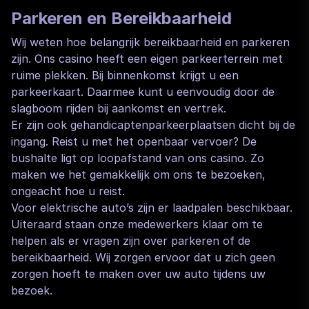
Parkeren en Bereikbaarheid
Wij weten hoe belangrijk bereikbaarheid en parkeren
zijn. Ons casino heeft een eigen parkeerterrein met
ruime plekken. Bij binnenkomst krijgt u een
parkeerkaart. Daarmee kunt u eenvoudig door de
slagboom rijden bij aankomst en vertrek.
Er zijn ook gehandicaptenparkeerplaatsen dicht bij de
ingang. Reist u met het openbaar vervoer? De
bushalte ligt op loopafstand van ons casino. Zo
maken we het gemakkelijk om ons te bezoeken,
ongeacht hoe u reist.
Voor elektrische auto’s zijn er laadpalen beschikbaar.
Uiteraard staan onze medewerkers klaar om te
helpen als er vragen zijn over parkeren of de
bereikbaarheid. Wij zorgen ervoor dat u zich geen
zorgen hoeft te maken over uw auto tijdens uw
bezoek.