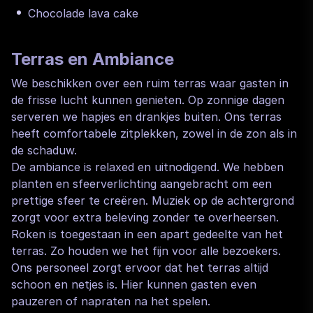
Chocolade lava cake
Terras en Ambiance
We beschikken over een ruim terras waar gasten in
de frisse lucht kunnen genieten. Op zonnige dagen
serveren we hapjes en drankjes buiten. Ons terras
heeft comfortabele zitplekken, zowel in de zon als in
de schaduw.
De ambiance is relaxed en uitnodigend. We hebben
planten en sfeerverlichting aangebracht om een
prettige sfeer te creëren. Muziek op de achtergrond
zorgt voor extra beleving zonder te overheersen.
Roken is toegestaan in een apart gedeelte van het
terras. Zo houden we het fijn voor alle bezoekers.
Ons personeel zorgt ervoor dat het terras altijd
schoon en netjes is. Hier kunnen gasten even
pauzeren of napraten na het spelen.