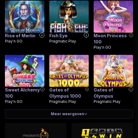
Rise of Merlin
Fish Eye
Moon Princess
Play'n GO
Pragmatic Play
100
Play'n GO
Sweet Alchemy
Gates of
Gates of
100
Olympus 1000
Olympus
Play'n GO
Pragmatic Play
Pragmatic Play
Meer weergeven