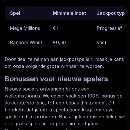
Spel
Minimale inzet
Jackpot type
Mega Millions
€1
Progressief
Random Winst
€0,50
Vast
Door deel te nemen aan jackpotspellen, maak je kans
om onze volgende grote winnaar te worden.
Bonussen voor nieuwe spelers
Nieuwe spelers ontvangen bij ons een
welkomstbonus. We geven vaak een 100% bonus op
de eerste storting, tot een bepaald maximum. Dit
betekent dat je extra speeltegoed krijgt om onze
spellen uit te proberen. Naast geldbonussen delen we
ook gratis spins uit op populaire slotgames.