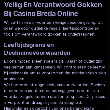
Veilig En Verantwoord Gokken
Bij Casino Breda Online
Wij zetten ons in voor een veilige speelomgeving. Dit
doen we door duidelijke regels, leeftijdscontrole en
tools om verantwoord gokken te ondersteunen.
Leeftijdsgrens en
Deelnamevoorwaarden
Bij ons mogen alleen spelers die 18 jaar of ouder zijn
deelnemen aan kansspelen. Wij controleren de leeftijd
bij registratie om te voorkomen dat minderjarigen zich
aanmelden.
We hanteren strenge deelnamevoorwaarden. Spelers
moeten hun identiteit en adresgegevens verifiëren
voordat ze geld kunnen storten of spelen. Dit proces
is verplicht en draagt bij aan de veiligheid.
Hieronder een overzicht van onze belangrijkste