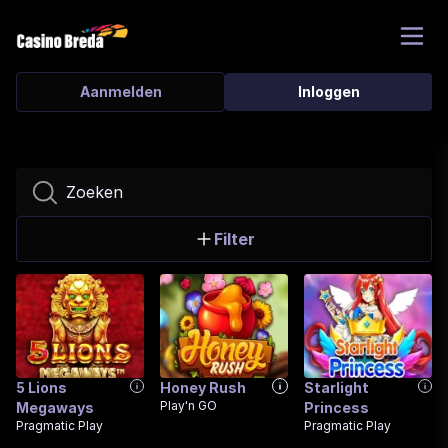
Aanmelden
Inloggen
Filter
5 Lions
Honey Rush
Starlight
Play'n GO
Megaways
Princess
Pragmatic Play
Pragmatic Play