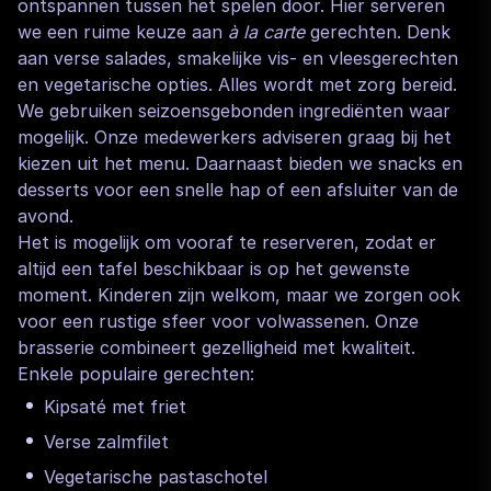
ontspannen tussen het spelen door. Hier serveren
we een ruime keuze aan
à la carte
gerechten. Denk
aan verse salades, smakelijke vis- en vleesgerechten
en vegetarische opties. Alles wordt met zorg bereid.
We gebruiken seizoensgebonden ingrediënten waar
mogelijk. Onze medewerkers adviseren graag bij het
kiezen uit het menu. Daarnaast bieden we snacks en
desserts voor een snelle hap of een afsluiter van de
avond.
Het is mogelijk om vooraf te reserveren, zodat er
altijd een tafel beschikbaar is op het gewenste
moment. Kinderen zijn welkom, maar we zorgen ook
voor een rustige sfeer voor volwassenen. Onze
brasserie combineert gezelligheid met kwaliteit.
Enkele populaire gerechten:
Kipsaté met friet
Verse zalmfilet
Vegetarische pastaschotel