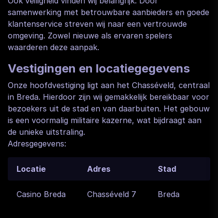
Ook veiligheid vinden wij belangrijk. Door
samenwerking met betrouwbare aanbieders en goede
klantenservice streven wij naar een vertrouwde
omgeving. Zowel nieuwe als ervaren spelers
waarderen deze aanpak.
Vestigingen en locatiegegevens
Onze hoofdvestiging ligt aan het Chasséveld, centraal
in Breda. Hierdoor zijn wij gemakkelijk bereikbaar voor
bezoekers uit de stad en van daarbuiten. Het gebouw
is een voormalig militaire kazerne, wat bijdraagt aan
de unieke uitstraling.
Adresgegevens:
Locatie
Adres
Stad
Casino Breda
Chasséveld 7
Breda